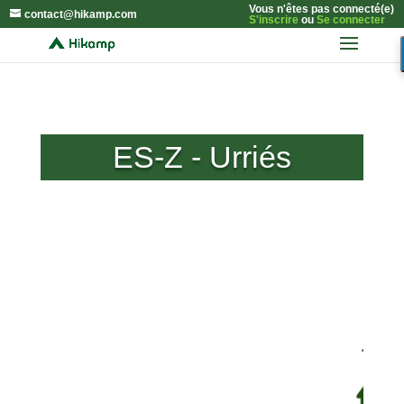
Vous n'êtes pas connecté(e)
contact@hikamp.com
S'inscrire
ou
Se connecter
ES-Z - Urriés