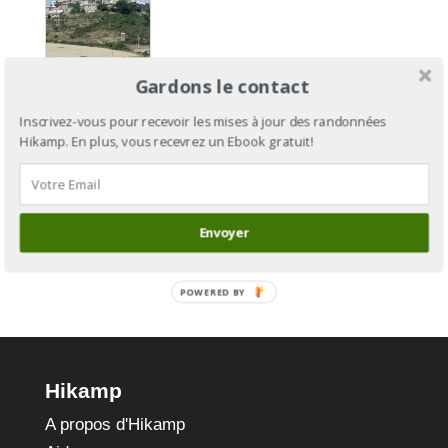
Camino
Gardons le contact
Aragonés
: du Col
Inscrivez-vous pour recevoir les mises à jour des randonnées
Hikamp. En plus, vous recevrez un Ebook gratuit!
du
Somport à
Puente-la-
Reina
Envoyer
POWERED BY
Hikamp
A propos d'Hikamp