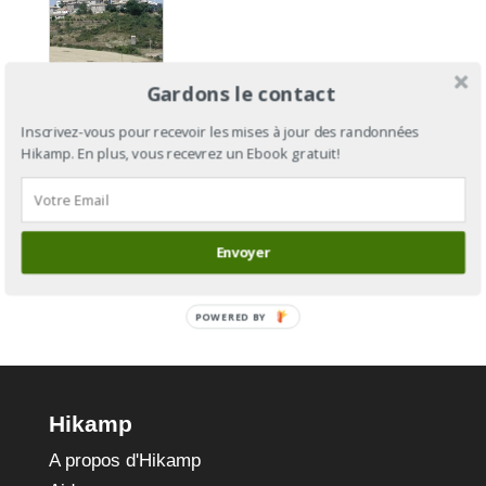
Camino
Gardons le contact
Aragonés
: du Col
Inscrivez-vous pour recevoir les mises à jour des randonnées
Hikamp. En plus, vous recevrez un Ebook gratuit!
du
Somport à
Puente-la-
Reina
Envoyer
POWERED BY
Hikamp
A propos d'Hikamp