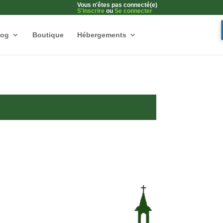
Vous n'êtes pas connecté(e)
S'inscrire
ou
Se connecter
log
Boutique
Hébergements