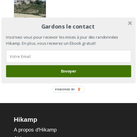
Camino
Gardons le contact
Aragonés
: du Col
Inscrivez-vous pour recevoir les mises à jour des randonnées
Hikamp. En plus, vous recevrez un Ebook gratuit!
du
Somport à
Puente-la-
Reina
Envoyer
POWERED BY
Hikamp
A propos d'Hikamp