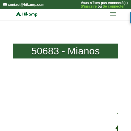
Vous n'êtes pas connecté(e)
contact@hikamp.com
S'inscrire
ou
Se connecter
50683 - Mianos