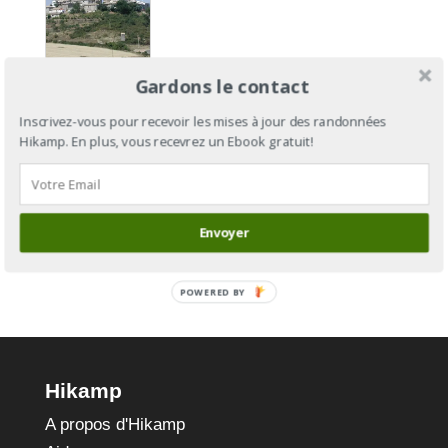
Camino
Gardons le contact
Aragonés
: du Col
Inscrivez-vous pour recevoir les mises à jour des randonnées
Hikamp. En plus, vous recevrez un Ebook gratuit!
du
Somport à
Puente-la-
Reina
Envoyer
POWERED BY
Hikamp
A propos d'Hikamp