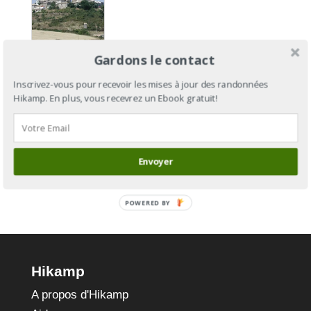
Camino
Gardons le contact
Aragonés
: du Col
Inscrivez-vous pour recevoir les mises à jour des randonnées
Hikamp. En plus, vous recevrez un Ebook gratuit!
du
Somport à
Puente-la-
Reina
Envoyer
POWERED BY
Hikamp
A propos d'Hikamp