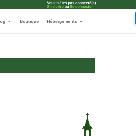
Vous n'êtes pas connecté(e)
S'inscrire
ou
Se connecter
log
Boutique
Hébergements