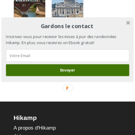
Via
Gardons le contact
Francigena
Via
Section 12
Francigena
Inscrivez-vous pour recevoir les mises à jour des randonnées
Hikamp. En plus, vous recevrez un Ebook gratuit!
: de Pont-
: de
Saint-
Cantorbéry
Martin à
à Rome
Plaisance
Envoyer
Hikamp
A propos d'Hikamp