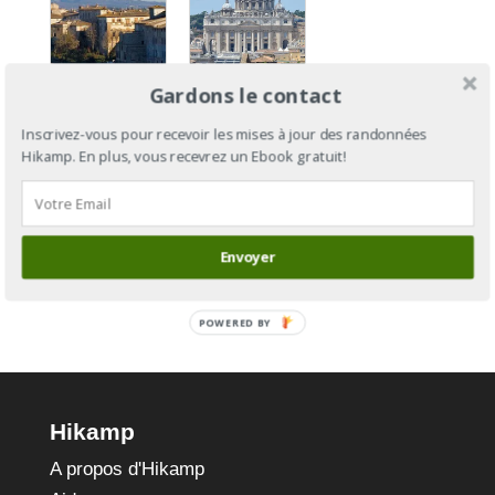
Gardons le contact
Via
Via
Francigena
Francigena
Inscrivez-vous pour recevoir les mises à jour des randonnées
Hikamp. En plus, vous recevrez un Ebook gratuit!
Section 14
: de
: de Massa
Cantorbéry
à Sienne
à Rome
Envoyer
POWERED BY
Hikamp
A propos d'Hikamp