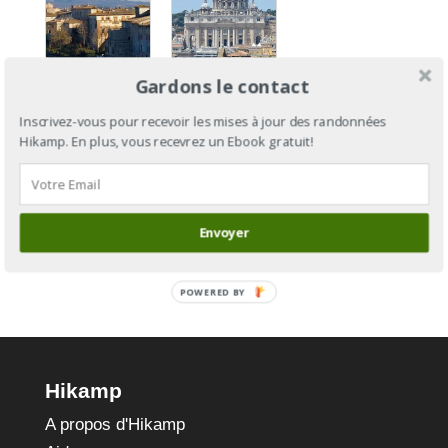
Gardons le contact
Via
Via
Francigena
Francigena
Inscrivez-vous pour recevoir les mises à jour des randonnées
Hikamp. En plus, vous recevrez un Ebook gratuit!
Section 14
: de
: de Massa
Cantorbéry
à Sienne
à Rome
Envoyer
POWERED BY
Hikamp
A propos d'Hikamp