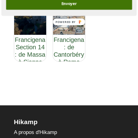
Envoyer
POWERED BY
Via
Via
Francigena
Francigena
Section 14
: de
: de Massa
Cantorbéry
à Sienne
à Rome
Hikamp
A propos d'Hikamp