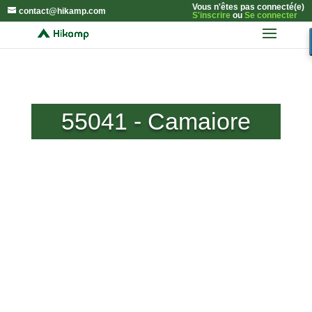
Vous n'êtes pas connecté(e)
contact@hikamp.com
S'inscrire
ou
Se connecter
55041 - Camaiore