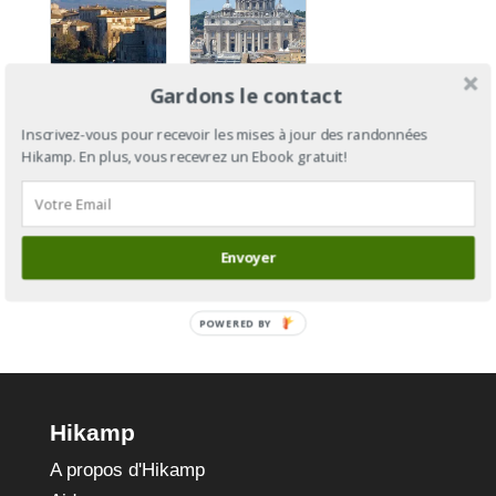
Gardons le contact
Via
Via
Francigena
Francigena
Inscrivez-vous pour recevoir les mises à jour des randonnées
Hikamp. En plus, vous recevrez un Ebook gratuit!
Section 14
: de
: de Massa
Cantorbéry
à Sienne
à Rome
Envoyer
POWERED BY
Hikamp
A propos d'Hikamp