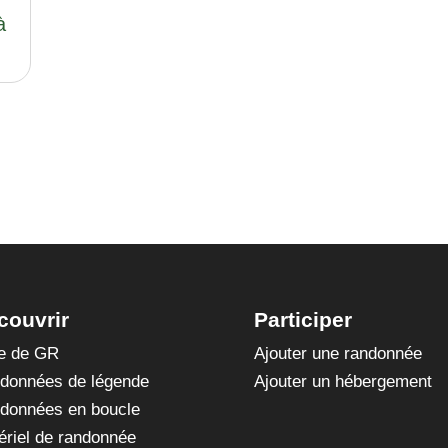
à
couvrir
Participer
te de GR
Ajouter une randonnée
données de légende
Ajouter un hébergement
données en boucle
ériel de randonnée