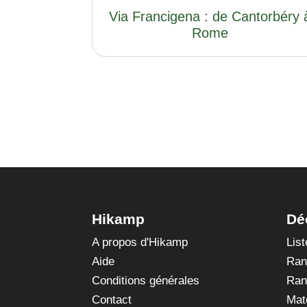
Via Francigena : de Cantorbéry 
Rome
Hikamp
Dé
A propos d'Hikamp
Lis
Aide
Ran
Conditions générales
Ran
Contact
Mat