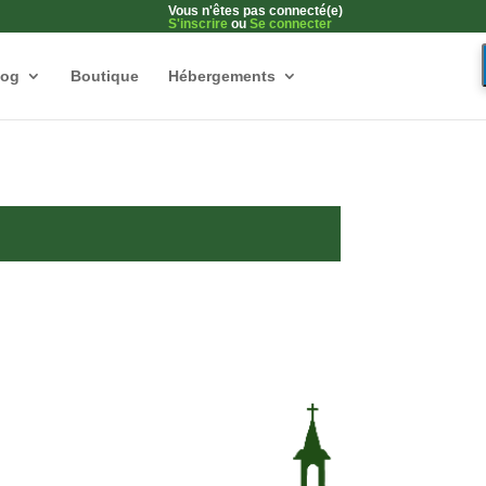
Vous n'êtes pas connecté(e)
S'inscrire
ou
Se connecter
log
Boutique
Hébergements