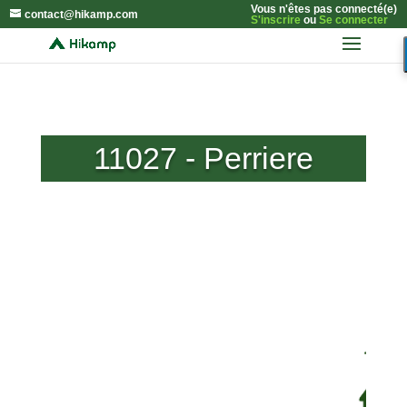
Vous n'êtes pas connecté(e)
contact@hikamp.com
S'inscrire
ou
Se connecter
11027 - Perriere