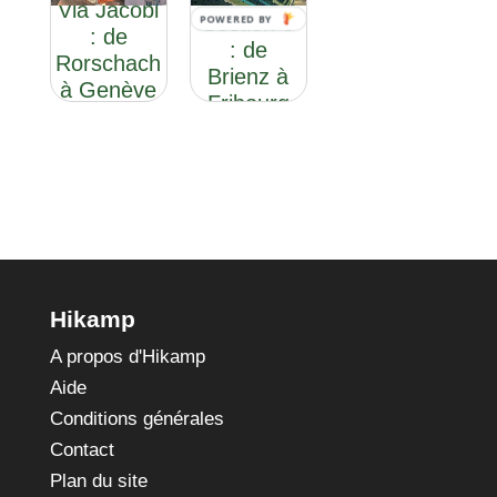
Via Jacobi
Section 3
POWERED BY
: de
: de
Rorschach
Brienz à
à Genève
Fribourg
Hikamp
A propos d'Hikamp
Aide
Conditions générales
Contact
Plan du site