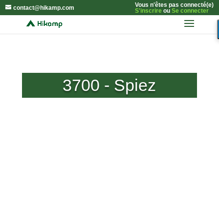
Vous n'êtes pas connecté(e)
contact@hikamp.com
S'inscrire
ou
Se connecter
3700 - Spiez