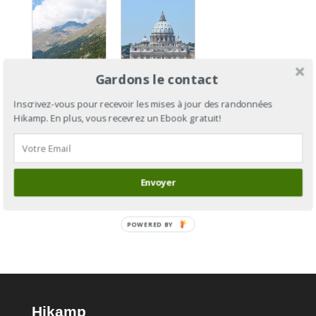
Via
Gardons le contact
Francigena
Inscrivez-vous pour recevoir les mises à jour des randonnées
Section 10
Via
Hikamp. En plus, vous recevrez un Ebook gratuit!
: de Saint-
Francigena
Maurice au
: de
Col du
Cantorbéry
Grand
à Rome
Envoyer
Saint-
Bernard
POWERED BY
Hikamp