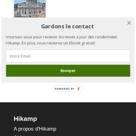
Gardons le contact
Via
Francigena
Inscrivez-vous pour recevoir les mises à jour des randonnées
Hikamp. En plus, vous recevrez un Ebook gratuit!
: de
Cantorbéry
à Rome
Envoyer
POWERED BY
Hikamp
A propos d'Hikamp