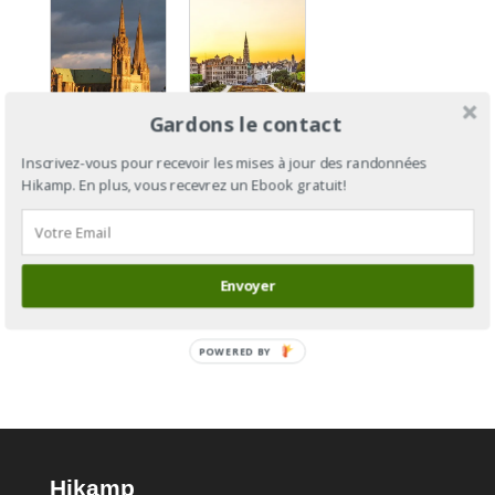
Gardons le contact
GR®655
GR®655
Inscrivez-vous pour recevoir les mises à jour des randonnées
et Via
section 1 :
Hikamp. En plus, vous recevrez un Ebook gratuit!
Turonensis
de
: de
Bruxelles
Bruxelles
à
à Saint-
Maubeuge
Envoyer
Palais
POWERED BY
Hikamp