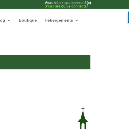
Vous n'êtes pas connecté(e)
S'inscrire
ou
Se connecter
log
Boutique
Hébergements