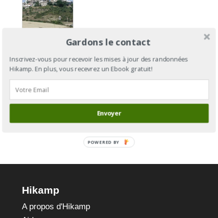
Camino
Gardons le contact
Aragonés
: du Col
Inscrivez-vous pour recevoir les mises à jour des randonnées
Hikamp. En plus, vous recevrez un Ebook gratuit!
du
Somport à
Puente-la-
Reina
Envoyer
POWERED BY
Hikamp
A propos d'Hikamp