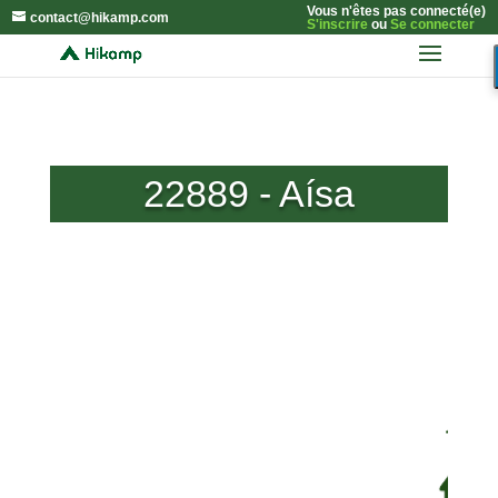
Vous n'êtes pas connecté(e)
contact@hikamp.com
S'inscrire
ou
Se connecter
22889 - Aísa