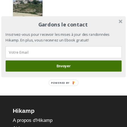
Camino
Gardons le contact
Aragonés
: du Col
Inscrivez-vous pour recevoir les mises à jour des randonnées
Hikamp. En plus, vous recevrez un Ebook gratuit!
du
Somport à
Puente-la-
Reina
Envoyer
POWERED BY
Hikamp
A propos d'Hikamp