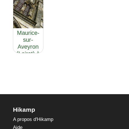
GR®13
Section 2:
De Saint-
Maurice-
sur-
Aveyron
(Loiret) à
Saint-Père
(Yonne)
Hikamp
A propos d'Hikamp
Aide