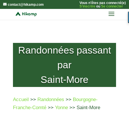
Vous n'êtes pas connecté(e)
contact@hikamp.com
S'inscrire
ou
Se connecter
Randonnées passant
par
Saint-More
Accueil
>>
Randonnées
>>
Bourgogne-
Franche-Comté
>>
Yonne
>> Saint-More