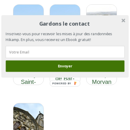
Gardons le contact
Inscrivez-vous pour recevoir les mises à jour des randonnées
Hikamp. En plus, vous recevrez un Ebook gratuit!
GR®13:
GR®654 :
GR®654 :
Du
la Via
la Via
Gâtinais
Vezeliensis
Envoyer
Vezeliensis,
(Seine-et-
Section 4 :
de Brûly à
Marne) au
de Bar-
Saint-
Morvan
POWERED BY
sur-Seine
Palais
(Saône-
à Vézelay
et-Loire)