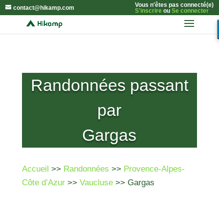
Vous n'êtes pas connecté(e)
contact@hikamp.com
S'inscrire
ou
Se connecter
Randonnées passant
par
Gargas
Accueil
>>
Randonnées
>>
Provence-Alpes-
Côte d’Azur
>>
Vaucluse
>> Gargas