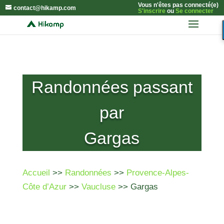
Vous n'êtes pas connecté(e)
contact@hikamp.com
S'inscrire
ou
Se connecter
Randonnées passant
par
Gargas
Accueil
>>
Randonnées
>>
Provence-Alpes-
Côte d’Azur
>>
Vaucluse
>> Gargas