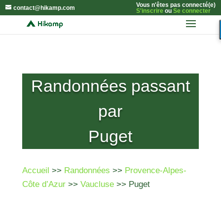
Vous n'êtes pas connecté(e)
contact@hikamp.com
S'inscrire
ou
Se connecter
Randonnées passant
par
Puget
Accueil
>>
Randonnées
>>
Provence-Alpes-
Côte d’Azur
>>
Vaucluse
>> Puget