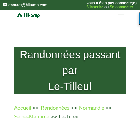
Vous n'êtes pas connecté(e)
contact@hikamp.com
S'inscrire
ou
Se connecter
Randonnées passant
par
Le-Tilleul
Accueil
>>
Randonnées
>>
Normandie
>>
Seine-Maritime
>> Le-Tilleul