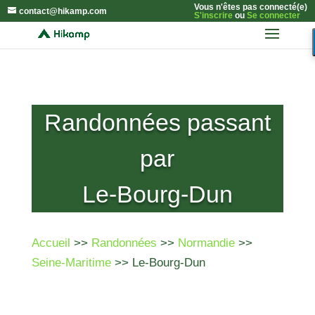
Vous n'êtes pas connecté(e)
contact@hikamp.com
S'inscrire
ou
Se connecter
Randonnées passant
par
Le-Bourg-Dun
Accueil
>>
Randonnées
>>
Normandie
>>
Seine-Maritime
>> Le-Bourg-Dun