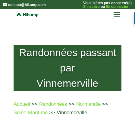
Vous n'êtes pas connecté(e)
contact@hikamp.com
S'inscrire
ou
Se connecter
Randonnées passant
par
Vinnemerville
Accueil
>>
Randonnées
>>
Normandie
>>
Seine-Maritime
>> Vinnemerville