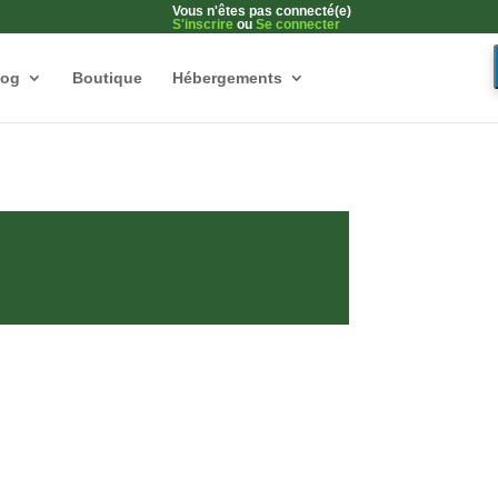
Vous n'êtes pas connecté(e)
S'inscrire
ou
Se connecter
log
Boutique
Hébergements