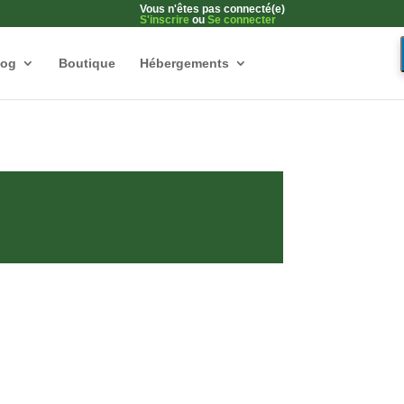
Vous n'êtes pas connecté(e)
S'inscrire
ou
Se connecter
log
Boutique
Hébergements