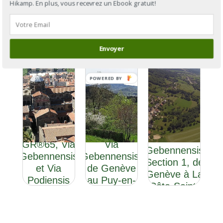
Hikamp. En plus, vous recevrez un Ebook gratuit!
Envoyer
POWERED BY
GR®65 : la
GR®65 : la
Via
GR®65, Via
Via
Gebennensis
Gebennensis
Gebennensis,
Section 1, de
et Via
de Genève
Genève à La
Podiensis
au Puy-en-
Côte-Saint-
Velay
André