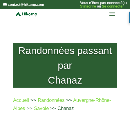
Vous n'êtes pas connecté(e)
contact@hikamp.com
S'inscrire
ou
Se connecter
Randonnées passant
par
Chanaz
Accueil
>>
Randonnées
>>
Auvergne-Rhône-
Alpes
>>
Savoie
>> Chanaz