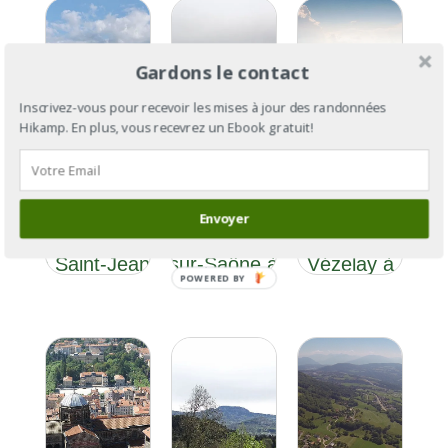
Maurice
Bernard
Gardons le contact
Inscrivez-vous pour recevoir les mises à jour des randonnées
Hikamp. En plus, vous recevrez un Ebook gratuit!
Le Chemin
Le Chemin
Le
d’Assise
d’Assise
Chemin
Section 5 : de
Section 4 : de
d’Assise :
Envoyer
Champagneux
Villefranche-
de
à Saint-Jean-
sur-Saône à
Vézelay à
POWERED BY
de-Maurienne
Champagneux
Assise