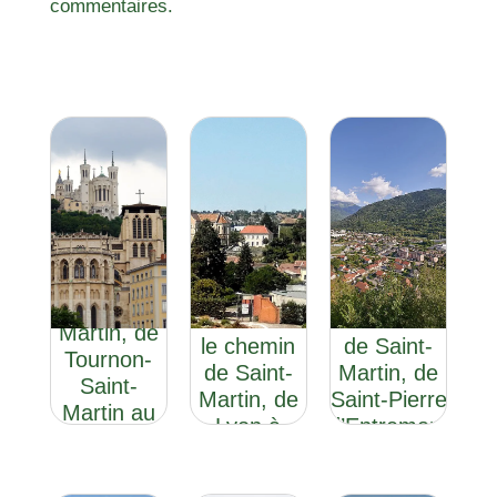
commentaires.
Via Sancti
Via Sancti
Martini : le
Via Sancti
Martini
chemin de
Martini
Section 5 :
Saint
Section 4 :
le chemin
Martin, de
le chemin
de Saint-
Tournon-
de Saint-
Martin, de
Saint-
Martin, de
Saint-Pierre
Martin au
Lyon à
d’Entremont
Col du
Saint-Pierre
à Bourg-
Petit
d’Entremont
Saint-
Saint-