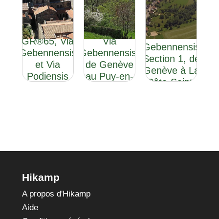
GR®65 : la
GR®65 : la
Via
GR®65, Via
Via
Gebennensis
Gebennensis
Gebennensis,
Section 1, de
et Via
de Genève
Genève à La
Podiensis
au Puy-en-
Côte-Saint-
Velay
André
Hikamp
A propos d'Hikamp
Aide