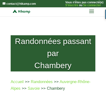
Vous n'êtes pas connecté(e)
contact@hikamp.com
S'inscrire
ou
Se connecter
Randonnées passant
par
Chambery
Accueil
>>
Randonnées
>>
Auvergne-Rhône-
Alpes
>>
Savoie
>> Chambery