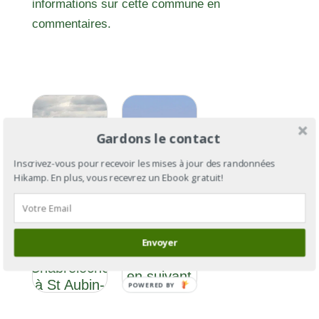
informations sur cette commune en
commentaires.
Gardons le contact
Inscrivez-vous pour recevoir les mises à jour des randonnées
Hikamp. En plus, vous recevrez un Ebook gratuit!
GR®3
GR®3: de
Section 3 :
l’Ardèche
Envoyer
De
à la Baule
Chabreloche
en suivant
à St Aubin-
POWERED BY
la Loire
sur-Loire