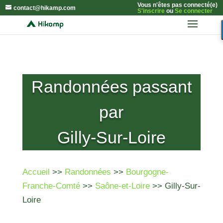
Vous n'êtes pas connecté(e)
contact@hikamp.com
S'inscrire
ou
Se connecter
Randonnées passant
par
Gilly-Sur-Loire
Accueil
>>
Randonnées
>>
Bourgogne-
Franche-Comté
>>
Saône-et-Loire
>> Gilly-Sur-
Loire