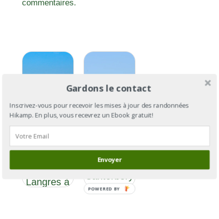
commentaires.
Gardons le contact
Inscrivez-vous pour recevoir les mises à jour des randonnées
Hikamp. En plus, vous recevrez un Ebook gratuit!
Via
Via
Francigena
Francigena
Section 6 :
Envoyer
: de
de
Cantorbéry
Langres à
à Rome
POWERED BY
Besançon