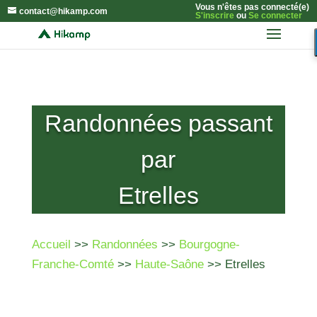
Vous n'êtes pas connecté(e)
contact@hikamp.com
S'inscrire
ou
Se connecter
Randonnées passant
par
Etrelles
Accueil
>>
Randonnées
>>
Bourgogne-
Franche-Comté
>>
Haute-Saône
>> Etrelles