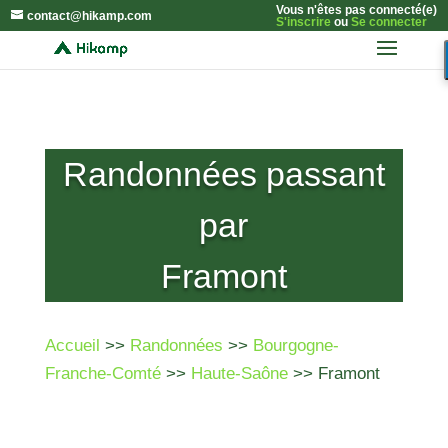
Vous n'êtes pas connecté(e)
contact@hikamp.com
S'inscrire
ou
Se connecter
Randonnées passant
par
Framont
Accueil
>>
Randonnées
>>
Bourgogne-
Franche-Comté
>>
Haute-Saône
>> Framont