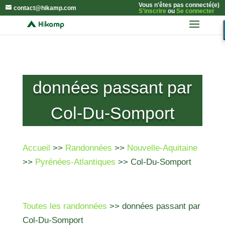
Vous n'êtes pas connecté(e)
contact@hikamp.com
S'inscrire
ou
Se connecter
données passant par
Col-Du-Somport
Accueil
>>
Randonnées
>>
Nouvelle-Aquitaine
>>
Pyrénées-Atlantiques
>> Col-Du-Somport
Toutes les randonnées
>> données passant par
Col-Du-Somport