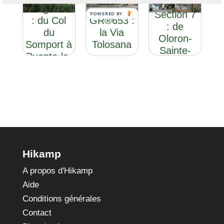
Tolosana
Aragonés
Section 7
POWERED BY
: du Col
GR®653 :
: de
du
la Via
Oloron-
Somport à
Tolosana
Sainte-
Puente-la-
Marie au
Reina
Col du
Somport
Hikamp
A propos d'Hikamp
Aide
Conditions générales
Contact