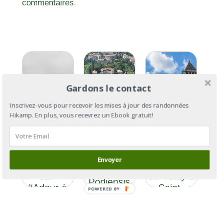
commentaires.
Gardons le contact
Inscrivez-vous pour recevoir les mises à jour des randonnées
Hikamp. En plus, vous recevrez un Ebook gratuit!
GR®65 :
la Via
GR®65 :
Podiensis
la Via
GR®65, Via
Section 7,
Podiensis,
Gebennensis
Envoyer
de Aire-
du Puy-
et Via
sur-
en-Velay à
Podiensis
l‘Adour à
Saint-
POWERED BY
Saint-
Palais
Palais