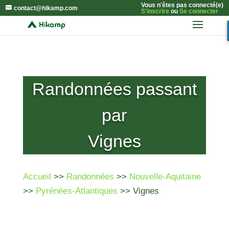
Vous n'êtes pas connecté(e)
contact@hikamp.com
S'inscrire
ou
Se connecter
Randonnées passant
par
Vignes
Accueil
>>
Randonnées
>>
Nouvelle-Aquitaine
>>
Pyrénées-Atlantiques
>> Vignes