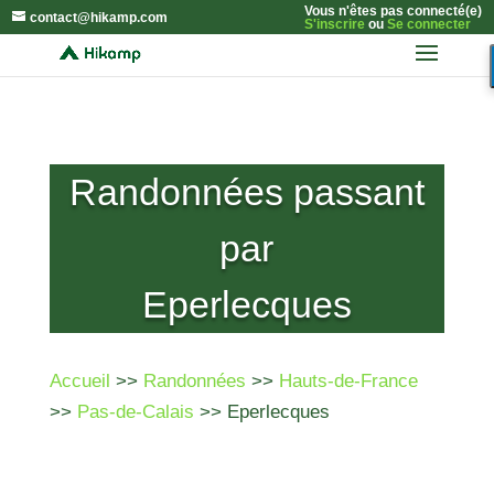
Vous n'êtes pas connecté(e)
contact@hikamp.com
S'inscrire
ou
Se connecter
Randonnées passant
par
Eperlecques
Accueil
>>
Randonnées
>>
Hauts-de-France
>>
Pas-de-Calais
>> Eperlecques