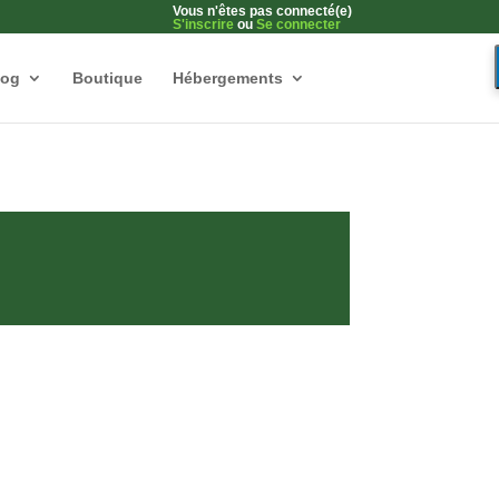
Vous n'êtes pas connecté(e)
S'inscrire
ou
Se connecter
log
Boutique
Hébergements