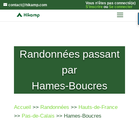
Vous n'êtes pas connecté(e)
contact@hikamp.com
S'inscrire
ou
Se connecter
Randonnées passant
par
Hames-Boucres
Accueil
>>
Randonnées
>>
Hauts-de-France
>>
Pas-de-Calais
>> Hames-Boucres