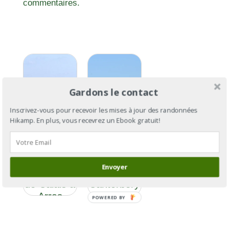
commentaires.
Gardons le contact
Inscrivez-vous pour recevoir les mises à jour des randonnées
Hikamp. En plus, vous recevrez un Ebook gratuit!
Via
Via
Francigena
Francigena
Envoyer
Section 2 :
: de
de Calais à
Cantorbéry
Arras
à Rome
POWERED BY