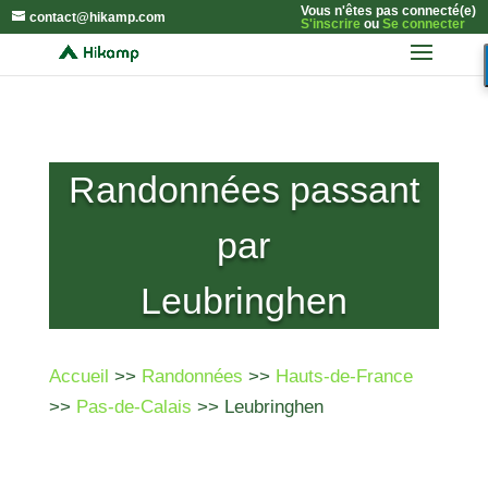
Vous n'êtes pas connecté(e)
contact@hikamp.com
S'inscrire
ou
Se connecter
Randonnées passant
par
Leubringhen
Accueil
>>
Randonnées
>>
Hauts-de-France
>>
Pas-de-Calais
>> Leubringhen