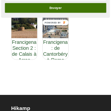
Envoyer
POWERED BY
Via
Via
Francigena
Francigena
Section 2 :
: de
de Calais à
Cantorbéry
Arras
à Rome
Hikamp