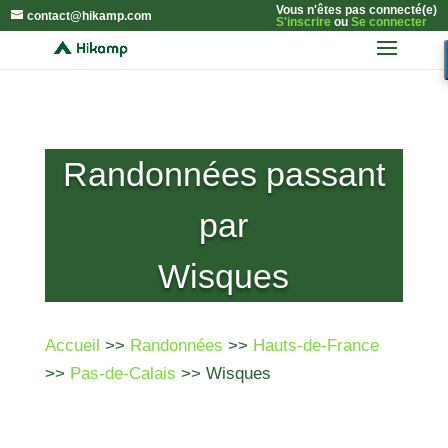
Vous n'êtes pas connecté(e)
contact@hikamp.com
S'inscrire
ou
Se connecter
Randonnées passant
par
Wisques
Accueil
>>
Randonnées
>>
Hauts-de-France
>>
Pas-de-Calais
>> Wisques