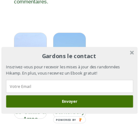
commentaires.
Gardons le contact
Inscrivez-vous pour recevoir les mises à jour des randonnées
Hikamp. En plus, vous recevrez un Ebook gratuit!
Via
Via
Francigena
Francigena
Envoyer
Section 2 :
: de
de Calais à
Cantorbéry
Arras
à Rome
POWERED BY