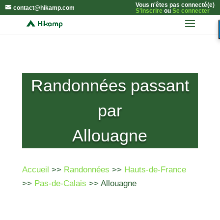
Vous n'êtes pas connecté(e)
contact@hikamp.com
S'inscrire
ou
Se connecter
Randonnées passant
par
Allouagne
Accueil
>>
Randonnées
>>
Hauts-de-France
>>
Pas-de-Calais
>> Allouagne