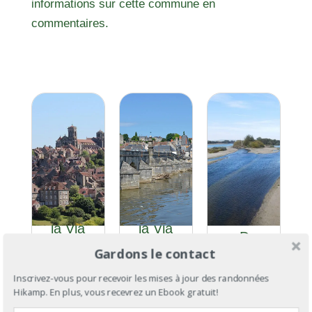
informations sur cette commune en
commentaires.
GR®3
GR®654 :
GR®654 :
Section 5
la Via
la Via
: De
Vezeliensis,
Vezeliensis
Gardons le contact
Parigny-
de Brûly à
Section 5 :
les-Vaux à
Saint-
de Vézelay
Inscrivez-vous pour recevoir les mises à jour des randonnées
Ousson-
Hikamp. En plus, vous recevrez un Ebook gratuit!
Palais
à Nevers
sur-Loire