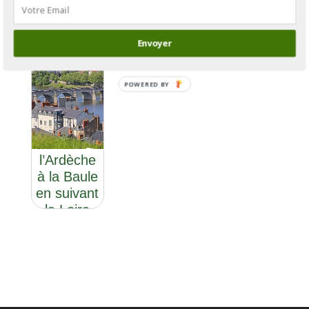
Envoyer
POWERED BY
GR®3: de
l’Ardèche
à la Baule
en suivant
la Loire