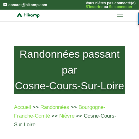
Vous n'êtes pas connecté(e)
contact@hikamp.com
S'inscrire
ou
Se connecter
Randonnées passant
par
Cosne-Cours-Sur-Loire
Accueil
>>
Randonnées
>>
Bourgogne-
Franche-Comté
>>
Nièvre
>> Cosne-Cours-
Sur-Loire