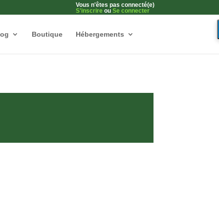
Vous n'êtes pas connecté(e)
S'inscrire
ou
Se connecter
log
Boutique
Hébergements