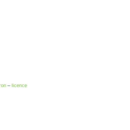
ron
–
licence