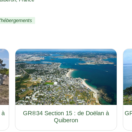
d'hébergements
 à
GR®34 Section 15 : de Doëlan à
GR
Quiberon