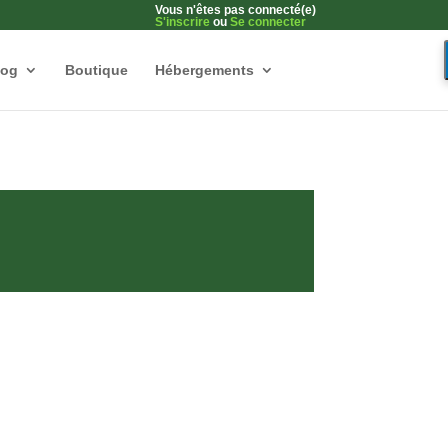
Vous n'êtes pas connecté(e)
S'inscrire
ou
Se connecter
log
Boutique
Hébergements