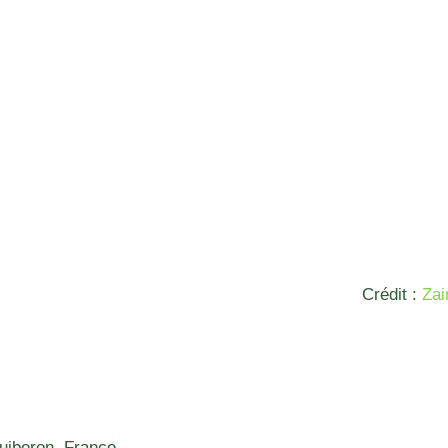
Crédit :
Zai
Quiberon, France