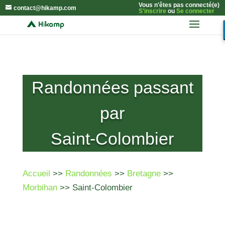
Vous n'êtes pas connecté(e)
contact@hikamp.com
S'inscrire
ou
Se connecter
Randonnées passant
par
Saint-Colombier
Accueil
>>
Randonnées
>>
Bretagne
>>
Morbihan
>> Saint-Colombier