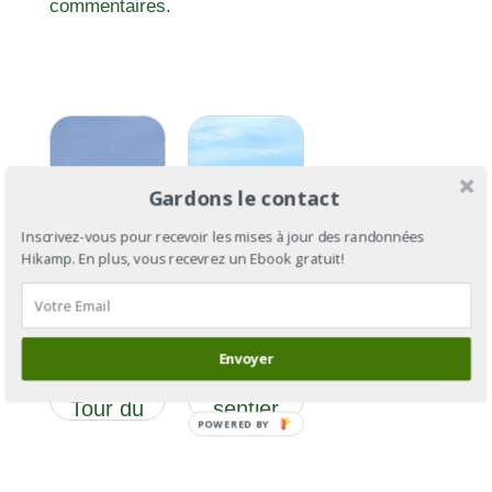
commentaires.
Gardons le contact
Inscrivez-vous pour recevoir les mises à jour des randonnées
Hikamp. En plus, vous recevrez un Ebook gratuit!
GR®34 :
GR®34
le tour de
Section 17
la
: de
Bretagne
Envoyer
Vannes à
par le
Tour du
sentier
POWERED BY
Parc
des
douaniers