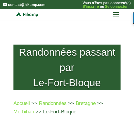
Vous n'êtes pas connecté(e)
contact@hikamp.com
S'inscrire
ou
Se connecter
Randonnées passant
par
Le-Fort-Bloque
Accueil
>>
Randonnées
>>
Bretagne
>>
Morbihan
>> Le-Fort-Bloque