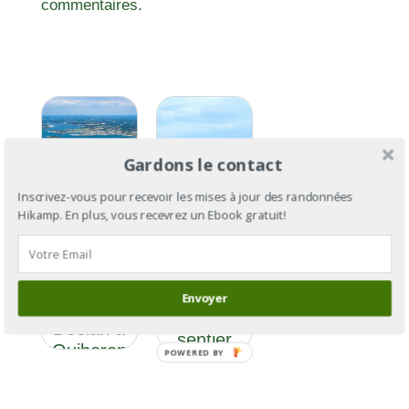
commentaires.
Gardons le contact
Inscrivez-vous pour recevoir les mises à jour des randonnées
Hikamp. En plus, vous recevrez un Ebook gratuit!
GR®34 :
le tour de
GR®34
la
Section 15
Bretagne
Envoyer
: de
par le
Doëlan à
sentier
Quiberon
POWERED BY
des
douaniers