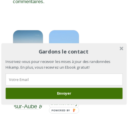
commentaires.
Gardons le contact
Inscrivez-vous pour recevoir les mises à jour des randonnées
Hikamp. En plus, vous recevrez un Ebook gratuit!
Via
Via
Francigena
Francigena
Section 5 :
Envoyer
: de
de Bar-
Cantorbéry
sur-Aube à
à Rome
POWERED BY
Langres