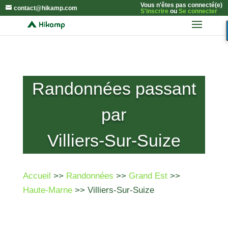
Vous n'êtes pas connecté(e)
contact@hikamp.com
S'inscrire
ou
Se connecter
Randonnées passant
par
Villiers-Sur-Suize
Accueil
>>
Randonnées
>>
Grand Est
>>
Haute-Marne
>> Villiers-Sur-Suize