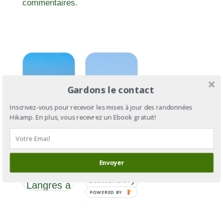
commentaires.
Gardons le contact
Inscrivez-vous pour recevoir les mises à jour des randonnées
Hikamp. En plus, vous recevrez un Ebook gratuit!
Via
Via
Francigena
Francigena
Section 6 :
Envoyer
: de
de
Cantorbéry
Langres à
à Rome
POWERED BY
Besançon