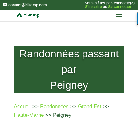
Vous n'êtes pas connecté(e)
contact@hikamp.com
S'inscrire
ou
Se connecter
Randonnées passant
par
Peigney
Accueil
>>
Randonnées
>>
Grand Est
>>
Haute-Marne
>> Peigney